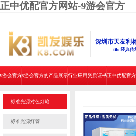
正中优配官方网站-9游会官方
深圳市天友利
tilo 经典
9游会官方
9游会官方的产品展示
行业应用
资质证书
正中优配官方
标准光源对色灯箱
标准光源灯管