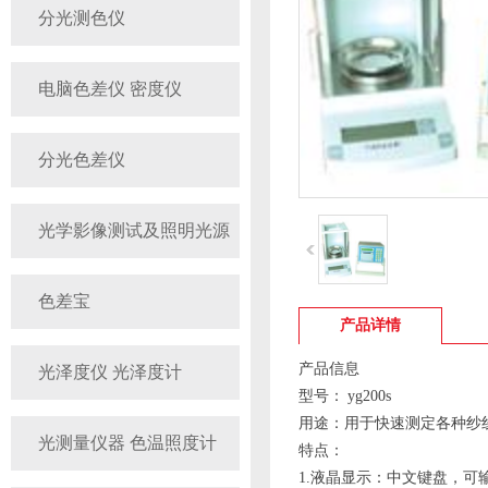
分光测色仪
电脑色差仪 密度仪
分光色差仪
光学影像测试及照明光源
色差宝
产品详情
产品信息
光泽度仪 光泽度计
型号： yg200s
用途：用于快速测定各种纱
光测量仪器 色温照度计
特点：
1.液晶显示：中文键盘，