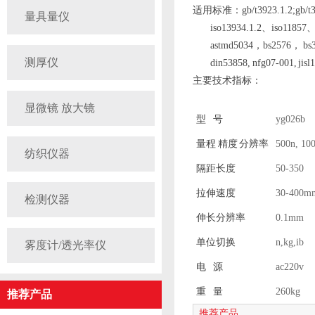
适用标准：gb/t3923.1.2;gb/t3917
量具量仪
iso13934.1.2、iso11857、i
astmd5034，bs2576， bs3424
测厚仪
din53858, nfg07-001, jisl
主要技术指标：
显微镜 放大镜
型 号
yg026b
量程 精度 分辨率
500n, 100
纺织仪器
隔距长度
50-350
拉伸速度
30-400m
检测仪器
伸长分辨率
0.1mm
单位切换
n,kg,ib
雾度计/透光率仪
电 源
ac220v
重 量
260kg
推荐产品
推荐产品