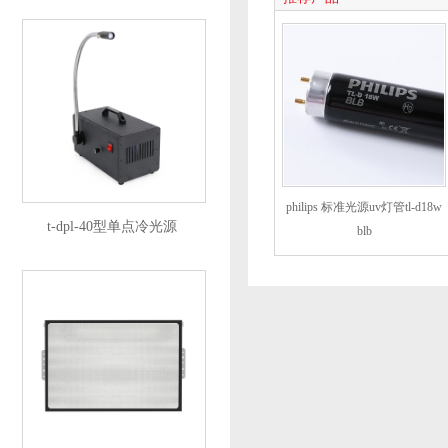
philips 标准光源uv灯管tl-d18w
t-dpl-40型单点冷光源
blb