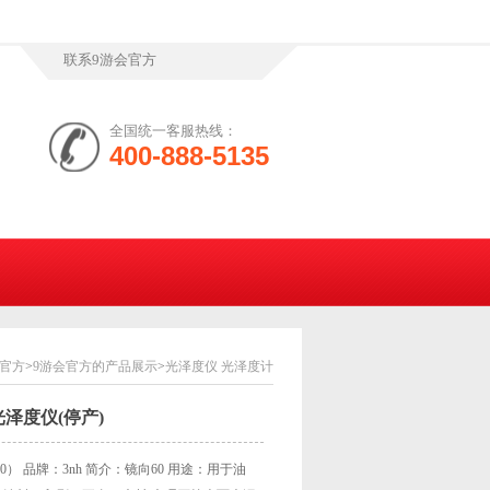
联系9游会官方
全国统一客服热线：
400-888-5135
会官方
>
9游会官方的产品展示
>
光泽度仪 光泽度计
光泽度仪(停产)
60） 品牌：3nh 简介：镜向60 用途：用于油