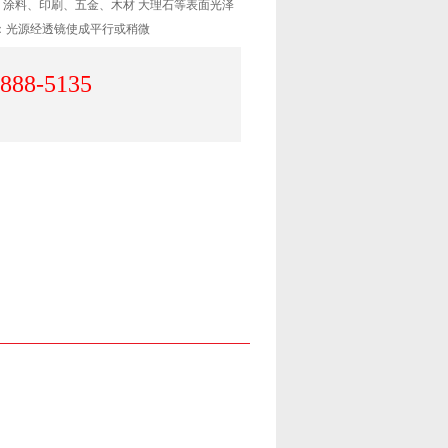
涂料、印刷、五金、木材 大理石等表面光泽
：光源经透镜使成平行或稍微
-888-5135