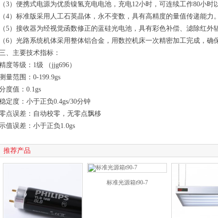
（3）便携式电源为优质镍氢充电电池，充电12小时，可连续工作80小时
（4）标准版采用人工石英晶体，永不变数，具有高精度的量值传递能力
（5）接收器为经视觉函数修正的蓝硅光电池，具有彩色补偿、滤除红外
（6）光路系统机体采用整体铝合金，用数控机床一次精密加工完成，确保光
三、主要技术指标：
精度等级：1级 （jjg696）
测量范围：0-199.9gs
分度值：0.1gs
稳定度：小于正负0.4gs/30分钟
零点误差：自动校零，无零点飘移
示值误差：小于正负1.0gs
推荐产品
标准光源箱t90-7