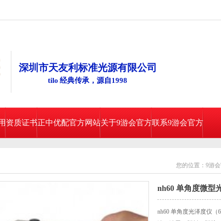
深圳市天友利标准光源有限公司
tilo 经典传承，源自1998
用
资质证书
正中优配官方网站
关于9游会官方
联系9游会官方
您的位置：
9游
nh60 单角度微型
nh60 单角度光泽度仪（