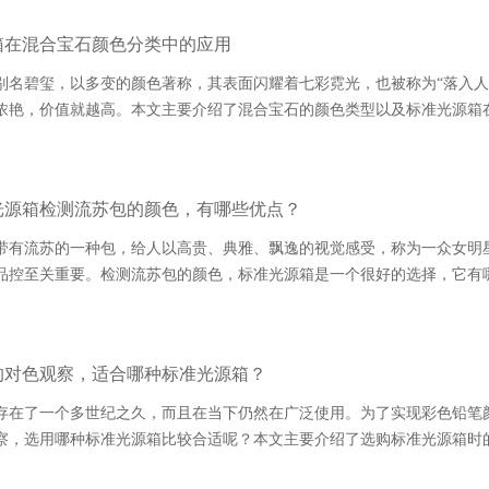
箱在混合宝石颜色分类中的应用
别名碧玺，以多变的颜色著称，其表面闪耀着七彩霓光，也被称为“落入人间的
浓艳，价值就越高。本文主要介绍了混合宝石的颜色类型以及标准光源箱在混
光源箱检测流苏包的颜色，有哪些优点？
有流苏的一种包，给人以高贵、典雅、飘逸的视觉感受，称为一众
控至关重要。检测流苏包的颜色，标准光源箱是一个很好的选择，它有哪些优
的对色观察，适合哪种标准光源箱？
存在了一个多世纪之久，而且在当下仍然在广泛使用。为了实现彩色铅
察，选用哪种标准光源箱比较合适呢？本文主要介绍了选购标准光源箱时的考