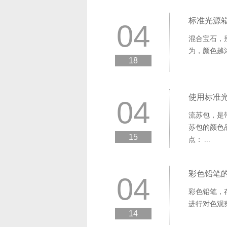
标准光源
04
混合宝石，
为，颜色越
18
使用标准
04
流苏包，是带
苏包的颜色品
15
点： ...
彩色铅笔
04
彩色铅笔，
进行对色观
14