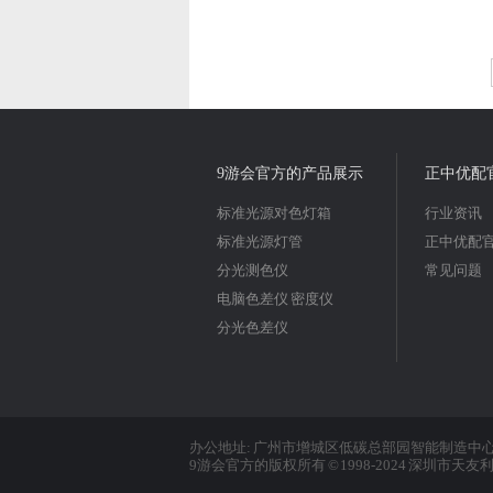
9游会官方的产品展示
正中优配
标准光源对色灯箱
行业资讯
标准光源灯管
正中优配
分光测色仪
常见问题
电脑色差仪 密度仪
分光色差仪
办公地址: 广州市增城区低碳总部园智能制造中心b
9游会官方的版权所有 © 1998-2024 深圳市天友利标