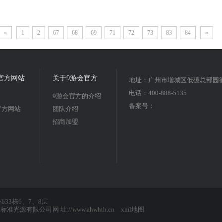
«
1
2
67
68
69
71
72
73
83
84
»
官方网站
关于9游会官方
地址：广州市增城区低碳总部园智
电话：400-888-5135
9游会官方的介绍
备案号：
官方网站
团队介绍
招商加盟
33栋6、7、8层
准光源有限公司 网 址://www.ahwhth.cn
xml地图