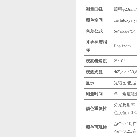
测量口径
照明φ23mm
颜色空间
cie lab,xyz,y
色差公式
δe*ab,δe*94,
其他色度指
flop index
标
观察者角度
2°/10°
观测光源
d65,a,c,d50,d
显示
光谱图/数据
测量时间
单一角度测量
分光反射率：
颜色重复性
色度值：0.
△e*<0.1
颜色再现性
△e*<0.2