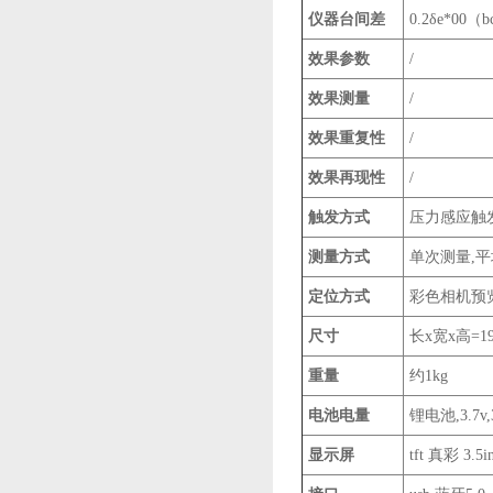
仪器台间差
0.2δe*0
效果参数
/
效果测量
/
效果重复性
/
效果再现性
/
触发方式
压力感应触
测量方式
单次测量,平
定位方式
彩色相机预
尺寸
长x宽x高=19
重量
约1kg
电池电量
锂电池,3.7
显示屏
tft 真彩 3.