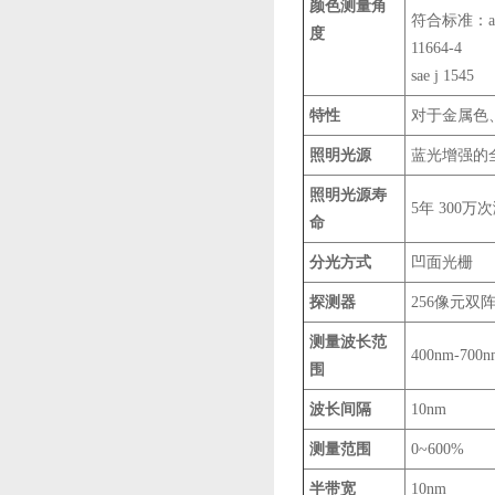
颜色测量角
符合标准：astm d
度
11664-4
sae j 1545
特性
对于金属色
照明光源
蓝光增强的全
照明光源寿
5年 300万
命
分光方式
凹面光栅
探测器
256像元双
测量波长范
400nm-700n
围
波长间隔
10nm
测量范围
0~600%
半带宽
10nm