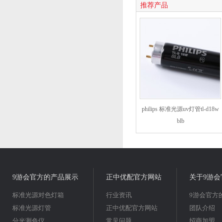
推荐产品
philips 标准光源uv灯管tl-d18w
blb
9游会官方的产品展示
正中优配官方网站
关于9游会
标准光源对色灯箱
行业资讯
9游会官方
标准光源灯管
正中优配官方网站
团队介绍
分光测色仪
常见问题
招商加盟