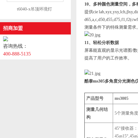
10、多种颜色测量空间，多
​t6040-x吊顶环境灯
提供cie lab,xyz,yxy,lch,β
d65,a,c,d50,d55,d75,f1,f2(
测量条件下的特殊测量需求
招商加盟
11、轻松分析数据
咨询热线：
屏幕能直观的显示光谱图/数
400-888-5135
提高了用户的工作效率。
酷泰ms305多角度分光测色
产品型号
ms3005
测量几何结
5个测量角度
构
45°接收器：
45as15°,45as