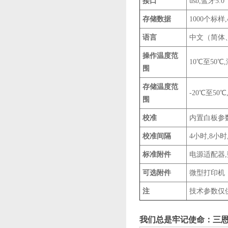
接口
usb,蓝牙5.0
存储数据
1000个标样
语言
中文（简体
操作温度范
10℃至50℃
围
存储温度范
-20℃至50
围
校准
内置白板参
校准间隔
4小时,8小时
标准附件
电源适配器,
可选附件
微型打印机
注
技术参数仅
我们总是牢记使命：三恩时-做