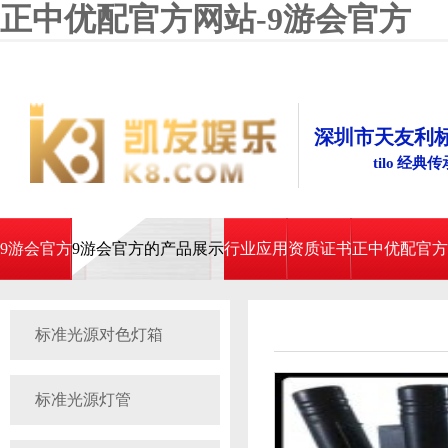
正中优配官方网站-9游会官方
深圳市天友利
tilo 经典
9游会官方
9游会官方的产品展示
行业应用
资质证书
正中优配官方
标准光源对色灯箱
标准光源灯管