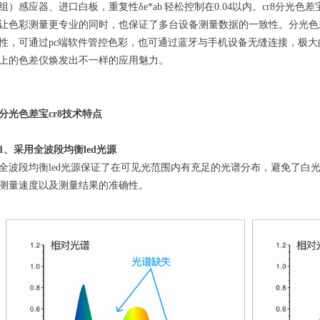
组）感应器、进口白板，重复性δe*ab 轻松控制在0.04以内。cr8分
让色彩测量更专业的同时，也保证了多台设备测量数据的一致性。分光色差
性，可通过pc端软件管控色彩，也可通过蓝牙与手机设备无缝连接，极
上的色差仪焕发出不一样的应用魅力。
分光色差宝cr8技术特点
1、采用全波段均衡led光源
全波段均衡led光源保证了在可见光范围内有充足的光谱分布，避免了白光
测量速度以及测量结果的准确性。