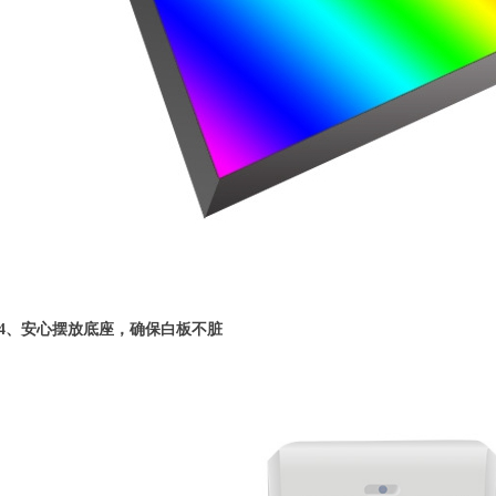
4、安心摆放底座，确保白板不脏