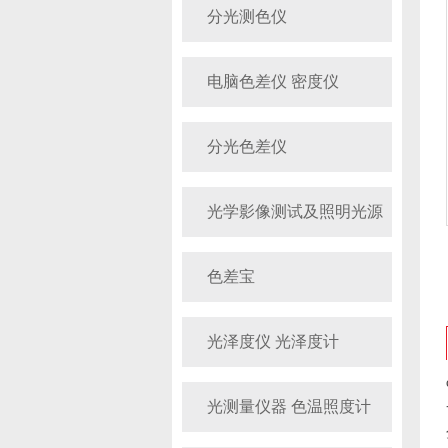
分光测色仪
电脑色差仪 密度仪
分光色差仪
光学影像测试及照明光源
色差宝
光泽度仪 光泽度计
光测量仪器 色温照度计