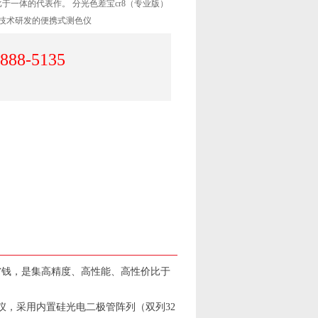
于一体的代表作。 分光色差宝cr8（专业版）
心技术研发的便携式测色仪
-888-5135
力还省钱，是集高精度、高性能、高性价比于
色仪，采用内置硅光电二极管阵列（双列32