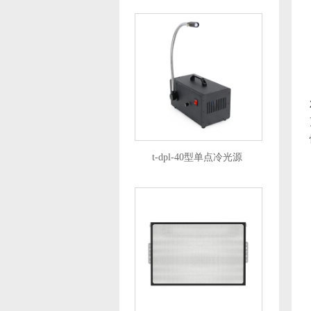
t-dpl-40型单点冷光源