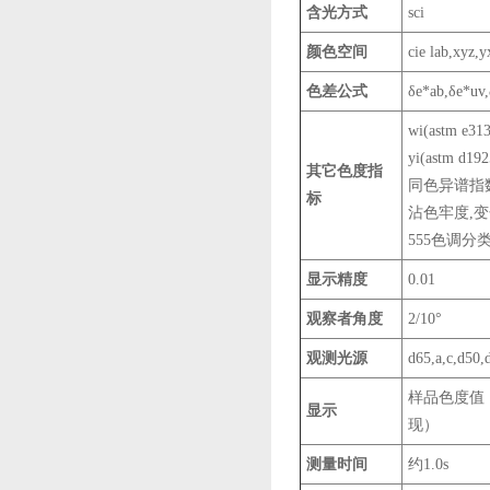
含光方式
sci
颜色空间
cie lab,xyz,y
色差公式
δe*ab,δe*uv,
wi(astm e313
yi(astm d19
其它色度指
同色异谱指
标
沾色牢度,变
555色调分类，
显示精度
0.01
观察者角度
2/10°
观测光源
d65,a,c,d50,
样品色度值
显示
现）
测量时间
约1.0s