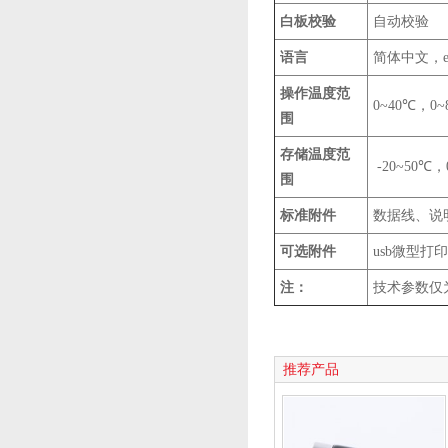
白板校验
自动校验
语言
简体中文，eng
操作温度范
0~40℃，0
围
存储温度范
-20~50℃
围
标准附件
数据线、说明
可选附件
usb微型打
注：
技术参数仅
推荐产品