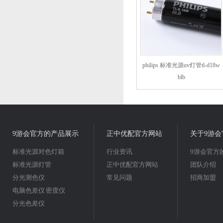
philips 标准光源uv灯管tl-d18w
blb
9游会官方的产品展示
正中优配官方网站
关于9游会
标准光源对色灯箱
行业资讯
9游会官方
标准光源灯管
正中优配官方网站
团队介绍
分光测色仪
常见问题
招商加盟
电脑色差仪 密度仪
分光色差仪