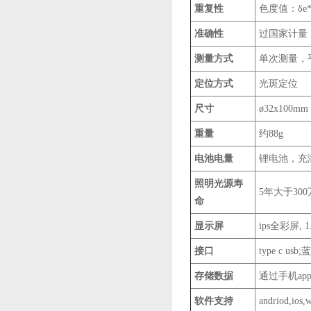
重复性
色度值：δe
准确性
过国家计量
测量方式
单次测量，平
定位方式
光斑定位
尺寸
ø32x100mm
重量
约88g
电池电量
锂电池，充满
照明光源寿
5年大于30
命
显示屏
ips全彩屏, 1.
接口
type c usb;
存储数据
通过手机ap
软件支持
andriod,