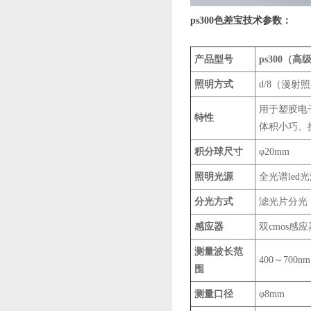
ps300色差宝技术参数：
产品型号
ps300（高
照明方式
d/8（漫射照
用于塑胶电
特性
体积小巧、
积分球尺寸
φ20mm
照明光源
全光谱led
分光方式
滤光片分光
感应器
双cmos感应
测量波长范
400～700nm
围
测量口径
φ8mm