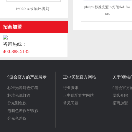
philips 标准光源uv灯管tl-d18w
​t6040-x吊顶环境灯
blb
招商加盟
咨询热线：
400-888-5135
9游会官方的产品展示
正中优配官方网站
关于9游会
标准光源对色灯箱
行业资讯
9游会官方
标准光源灯管
正中优配官方网站
团队介绍
分光测色仪
常见问题
招商加盟
电脑色差仪 密度仪
分光色差仪