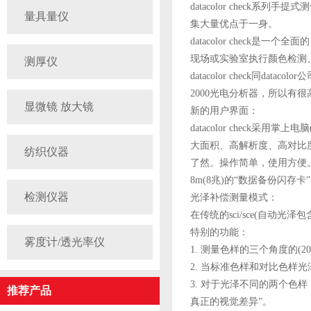
datacolor check系
量具量仪
集大量优点于一身。
datacolor chec
现场或实验室执行颜色检测
测厚仪
datacolor check同
2000光电分析器，所以有
显微镜 放大镜
新的用户界面：
datacolor check采
大面积、高解析度、高对比
纺织仪器
了然。操作简单，使用方便
8m(8兆)的“数据备份闪存
检测仪器
光泽补偿测量模式：
在传统的sci/sce(自动
特别的功能：
雾度计/透光率仪
1. 测量色样的三个角度的(20/
2. 当标准色样和对比色样
3. 对于光泽不同的两个色样
推荐产品
真正的视觉差异”。