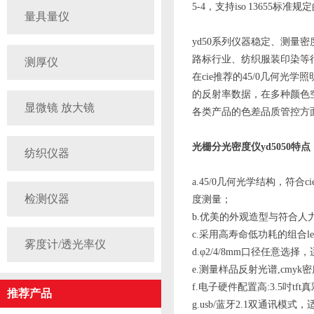
5-4，支持iso 13655标准规
量具量仪
yd50系列仪器稳定、测量密
路标行业、纺织服装印染等行业
测厚仪
在cie推荐的45/0几何光学照
的反射率数据，在多种颜色空
显微镜 放大镜
各类产品的色差品质管控方
光栅分光密度仪yd5050特点
纺织仪器
a.45/0几何光学结构，符合cie 
检测仪器
度测量；
b.优美的外观造型与符合人
c.采用高寿命低功耗的组合le
雾度计/透光率仪
d.φ2/4/8mm口径任意选
e.测量样品反射光谱,cmyk
f.电子硬件配置高:3.5吋tft真彩
推荐产品
g.usb/蓝牙2.1双通讯模式