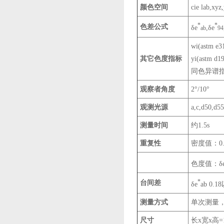
颜色空间
cie lab,xyz
*
*
色差公式
δe
,δe
ab
94
wi(astm e3
其它色度指标
yi(astm d1
同色异谱指
观察者角度
2°/10°
观测光源
a,c,d50,d5
测量时间
约1.5s
重复性
密度值：0.
色度值：δ
*
台间差
δe
ab 0
测量方式
单次测量，
尺寸
长x宽x高=1