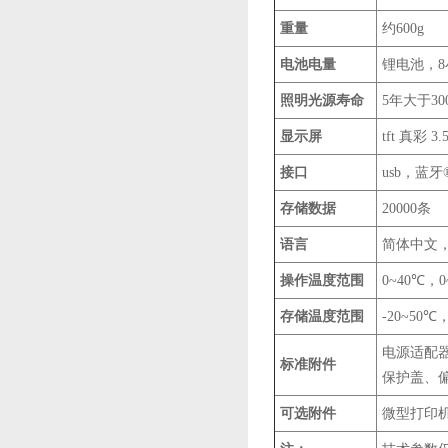
重量
约600g
电池电量
锂电池，8
照明光源寿命
5年大于3
显示屏
tft 真彩 
接口
usb，蓝牙
存储数据
20000条
语言
简体中文，e
操作温度范围
0~40℃，
存储温度范围
-20~50
电源适配
标准附件
保护盖、
可选附件
微型打印