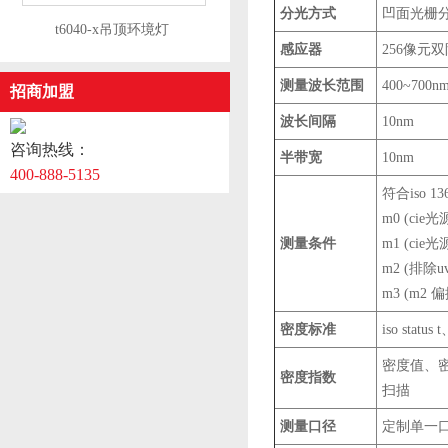
分光方式
凹面光栅
​t6040-x吊顶环境灯
感应器
256像元
测量波长范围
400~700n
招商加盟
波长间隔
10nm
咨询热线：
半带宽
10nm
400-888-5135
符合iso 
m0 (cie光
测量条件
m1 (cie光
m2 (排除
m3 (m2
密度标准
iso status
密度值、
密度指数
扫描
测量口径
定制单一口