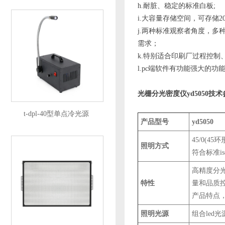
h.耐脏、稳定的标准白板;
i.大容量存储空间，可存储2
j.两种标准观察者角度，多种
需求；
k.特别适合印刷厂过程控制
l.pc端软件有功能强大的功
光栅分光密度仪yd5050技术
t-dpl-40型单点冷光源
产品型号
yd5050
45/0(45
照明方式
符合标准iso 
高精度分
特性
量和品质
产品特点，
照明光源
组合led光