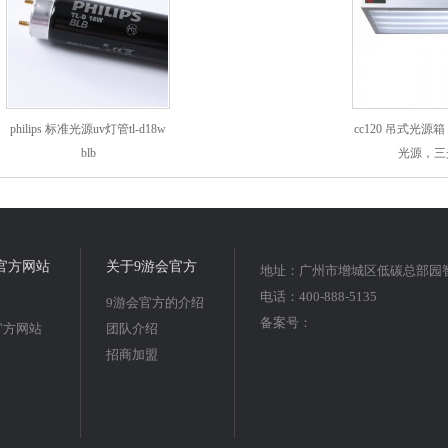
philips 标准光源uv灯管tl-d18w
cc120 吊式光源箱
blb
光源，三
官方网站
关于9游会官方
地址：广州市增城区低碳总部园智
电话：400-888-5135
9游会官方的介绍
备案号：
官方网站
团队介绍
招商加盟