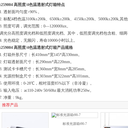
t259004 高照度/4色温透射式灯箱特点
1. 透射面均匀度>90% 。
2. 标配4档色温3100k±200k、6500k±200k、4150k±200k、5000k±200k,其
3. 照度可调，调光范围：0—120000lux。
调光分高照度调光档和低照度调光档。其中，低照度调光档包含粗、细
4. 光色稳定，无频闪，寿命10000小时以上。
t259004 高照度/4色温透射式灯箱产品规格
1. 灯箱外形尺寸：长410mm*宽145*高330mm。
2. 灯箱透射面尺寸：长290mm*高220mm。
3. 测试卡卡槽尺寸：长360mm*宽8mm*高285mm。
4. 光源控制盒尺寸：长303mm*宽322mm*高101mm。
5. 使用环境：0-28℃，相对湿度85%以下（非冷凝）。
6. 输入电压： ac110-240v 50/60hz 最大消耗功率250w。
7. 净重：9kg。
推荐产品
标准光源箱t90-7