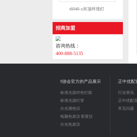
​t6040-x吊顶环境灯
招商加盟
咨询热线：
400-888-5135
9游会官方的产品展示
正中优配
标准光源对色灯箱
行业资讯
标准光源灯管
正中优配
分光测色仪
常见问题
电脑色差仪 密度仪
分光色差仪