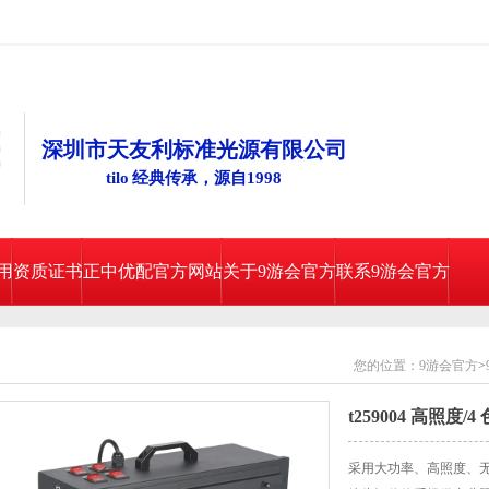
深圳市天友利标准光源有限公司
tilo 经典传承，源自1998
用
资质证书
正中优配官方网站
关于9游会官方
联系9游会官方
您的位置：
9游会官方
>
t259004 高照度
采用大功率、高照度、无