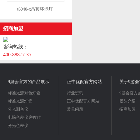
​t6040-x吊顶环境灯
招商加盟
咨询热线：
400-888-5135
9游会官方的产品展示
正中优配官方网站
关于9游会
标准光源对色灯箱
行业资讯
9游会官方
标准光源灯管
正中优配官方网站
团队介绍
分光测色仪
常见问题
招商加盟
电脑色差仪 密度仪
分光色差仪