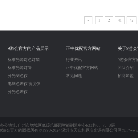
«
1
2
41
42
9游会官方的产品展示
正中优配官方网站
关于9游会
标准光源对色灯箱
行业资讯
9游会官方
标准光源灯管
正中优配官方网站
团队介绍
分光测色仪
常见问题
招商加盟
电脑色差仪 密度仪
分光色差仪
办公地址: 广州市增城区低碳总部园智能制造中心b33栋6、7、8层
9游会官方的版权所有 © 1998-2024 深圳市天友利标准光源有限公司 网 址://www.a