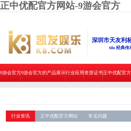
正中优配官方网站-9游会官方
深圳市天友利
tilo 经典
9游会官方
9游会官方的产品展示
行业应用
资质证书
正中优配官方
行业资讯
正中优配官方网站
常见问题