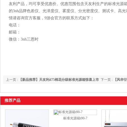
友利产品，均可享受优惠价。优惠范围包含天友利生产的标准光源
的3nh品牌色差仪、光泽度仪、雾度仪、分光密度仪、测试卡、高光谱相机
情请咨询官方客服，9游会官方的联系方式如下：
电话：
邮箱：
微信：3nh三恩时
上一页 :
【新品推荐】天友利d75棉花分级标准光源箱惊喜上市
下一页 :
【风华廿
五周年年会圆满
推荐产品
标准光源箱t90-7