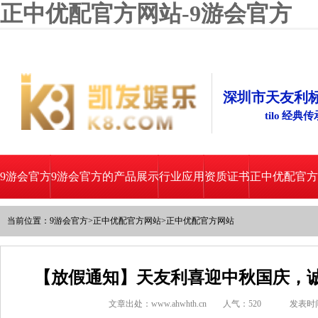
正中优配官方网站-9游会官方
深圳市天友利
tilo 经典
9游会官方
9游会官方的产品展示
行业应用
资质证书
正中优配官方
当前位置：
9游会官方
>
正中优配官方网站
>
正中优配官方网站
【放假通知】天友利喜迎中秋国庆，
文章出处：www.ahwhth.cn
人气：
520
发表时间：