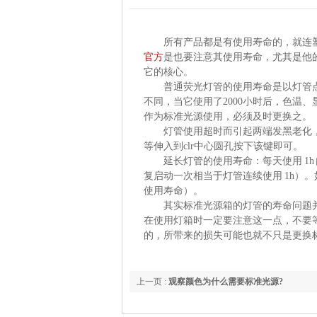
所有产品都是有使用寿命的，就连
官方
是也要注意其使用寿命，尤其是他
它的核心。
普通荧光灯管的使用
不同，当它使用了
2000
小时后，色温、显色指
作为标准光源使用，必须及时更换之。
灯管使用超时而引起两端发黑老化
等伸入到
clr
中心圆孔按下该键即可。
延长灯管的使用寿命：每天使用
1h
复启动一次相当于灯管连续使用
1h
）。
使用寿命）。
其实标准光源箱的灯管的寿命问题
在使用灯箱时一定要注意这一点，不要等到灯
的，所带来的损失可能也就不只是更换
上一页 :
观察颜色为什么需要标准光源?