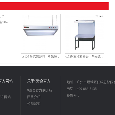
90-7
cc120 吊式光源箱 - 单光源，
cc120 标准看样台 - 单光源，
双光源，三光源
双光源，三光源
官方网站
关于9游会官方
地址：广州市增城区低碳总部园智
电话：400-888-5135
9游会官方的介绍
备案号：
官方网站
团队介绍
招商加盟