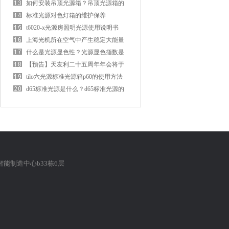
意事项
如何安装吊顶光源箱？吊顶光源箱的
安装方法
标准光源对色灯箱的维护保养
t6020-x光源房照明光源使用说明书
上海光机所在空气中产生稳定大能量
白光激光方面获进展
什么是光源显色性？光源显色指数是
多少？
【预告】天友利二十五周年年会将于
2024年1月26日举行
tilo六光源标准光源箱p60的使用方法
d65标准光源是什么？d65标准光源的
特征和原理
能制造中心b33栋6层