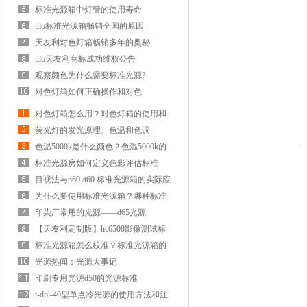
标准光源箱中灯管的使用寿命
tilo标准光源箱畅销全国的原因
天友利对色灯箱畅销多年的奥秘
tilo天友利商标成功维权公告
观察颜色为什么需要标准光源?
对色灯箱如何正确操作和对色
对色灯箱怎么用？对色灯箱的使用和
保养
荧光灯的发光原理、色温和色调
色温5000k是什么颜色？色温5000k的
光源好用吗？
标准光源房如何定义色彩评估标准
目视法与p60 /t60 标准光源箱的实际应
用
为什么要使用标准光源箱？哪种标准
光源箱好？
印染厂常用的光源——d65光源
【天友利定制版】hc6500影像测试标
准透射灯箱
标准光源箱怎么校准？标准光源箱的
校准规范
光源热闻：光源大事记
印刷专用光源d50的光源标准
t-dpl-40型单点冷光源的使用方法和注