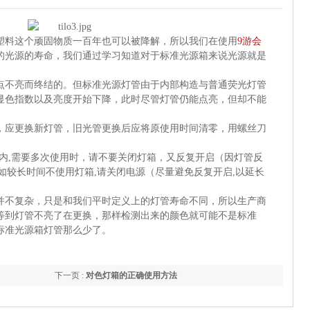
塑料这个顽固物质一百年也可以被降解，所以我们在使用
9游会
的光源的寿命，我们通过学习知道对于标准光源箱来说光源就是
寿命是以灯管点不亮而终结的。但标准光源灯管由于内部构造与普通荧光灯管
数以及亮度开始下降，此时尽管灯管仍能点亮，但却不能
，应更换新灯管，旧光管更换后应将原使用时间清零，用螺丝刀
内
,
需要多次使用时，请不要关闭灯箱，又反复开启（因灯管反
如较长时间不使用灯箱
,
请关闭电源（尽量避免反复开启
,
以延长
并不复杂，只是和我们平时定义上的灯管寿命不同，所以生产商
管不亮了在更换，那样检测出来的颜色就可能不是标准
标准光源箱灯管那么少了。
下一页 :
对色灯箱的正确使用方法