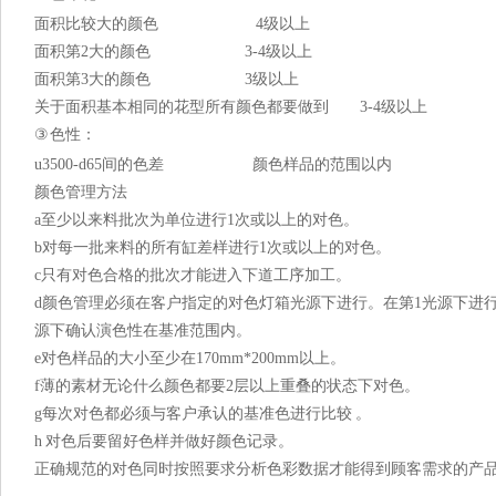
面积比较大的颜色
4
级以上
面积
第2
大的颜色
3-4
级以上
面积第
3
大的颜色
3
级以上
关于面积基本相同的花型所有颜色都要做到
3-4
级以上
③
色性：
u3500-d65
间的色差
颜色样品的范围以内
颜色管理方法
a
至少以来料批次为单位进行
1
次或以上的对色。
b
对每一批来料的所有缸差样进行
1
次或以上的对色。
c
只有对色合格的批次才能进入下道工序加工。
d
颜色管理必须在客户指定的对色灯箱光源下进行。在第
1
光源下进
源下确认演色性在基准范围内。
e
对色样品的大小至少在
170mm*200mm
以上。
f
薄的素材无论什么颜色都要
2
层以上重叠的状态下对色。
g
每次对色都必须与客户承认的基准色进行比较
。
h
对色后要留好色样并做好颜色记录。
正确规范的对色同时按照要求分析色彩数据才能得到顾客需求的产