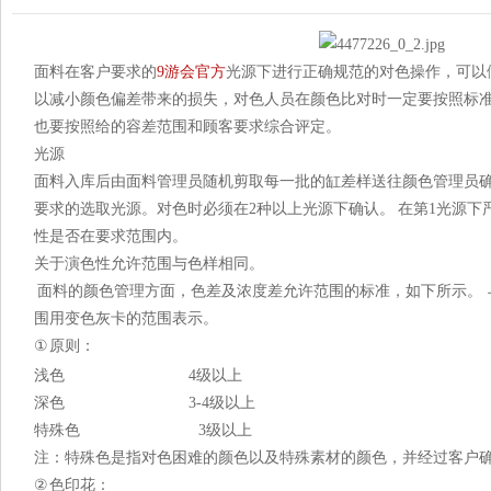
面料在客户要求的
9游会官方
光源下进行正确规范的对色操作，可以
以减小颜色偏差带来的损失，对色人员在颜色比对时一定要按照标准规范的
也要按照给的容差范围和顾客要求综合评定。
光源
面料入库后由面料管理员随机剪取每一批的缸差样送往
要求的选取光源。对色时必须在
2
种以上光源下确认。
在第
1
光源下
性是否在要求范围内。
关于演色性允许范围与色样相同。
面料的颜色管理方面，色差及浓度差允许范围的标准，如下所示。
围用变色灰卡的范围表示。
①
原则：
浅色
4
级以上
深色
3-4
级以上
特殊色
3
级以上
注：特殊色是指对色困难的颜色以及特殊素材的颜色，并经过客户
②
色印花：