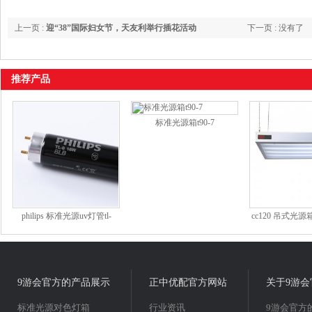
上一页 :
迎“38”国际妇女节，天友利举行插花活动
下一页 : 没有了
推荐产品
标准光源箱t90-7
philips 标准光源uv灯管tl-
cc120 吊式光源
d18w blb
双光源，
9游会官方的产品展示
正中优配官方网站
关于9游会
标准光源对色灯箱
行业资讯
9游会官方