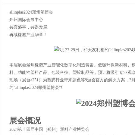
allinplas2024郑州塑博会
郑州国际会展中心
共襄盛事，共谋发展
再续橡塑产业华章！
本届展会聚焦橡塑产业智能化数字化制造装备、低碳环保新材料
料、功能性塑料产品、包装科技、塑胶制品等，预计将吸引专业观众5
现场（展台a251）为塑胶行业带来颜色等9游会官方的解决方案，3月2
约“allinplas2024郑州塑博会”!
展会概况
2024第十四届中国（郑州）塑料产业博览会