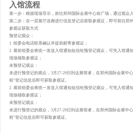
入馆流程
第一步：根据现场导示，前往郑州国际会展中心前广场，通过观众
第二步：在一层展厅连廊进行信息登记后获取参观证，即可前往郑
参观证获取方式
预登记观众：
1. 组委会电话联系确认并提前邮寄参观证；
2. 展前组委会将统一发送入馆通知短信给预登记观众，可凭入馆通
现场领取参观证；
未预登记观众：
未进行预登记的观众，3月27-29日到达展馆者，在郑州国际会展中心一楼连廊
程”登记信息后即可获取参观证。
2. 展前组委会将统一发送入馆通知短信给预登记观众，可凭入馆通知短信
现场领取参观证；
未预登记观众：
未进行预登记的观众，3月27-29日到达展馆者，在郑州国际会
程”登记信息后即可获取参观证。