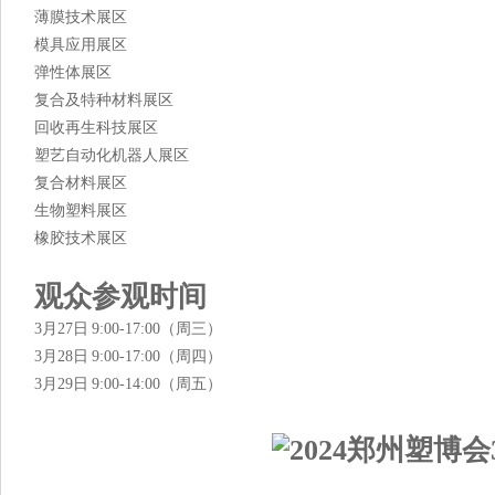
薄膜技术展区
模具应用展区
弹性体展区
复合及特种材料展区
回收再生科技展区
塑艺自动化机器人展区
复合材料展区
生物塑料展区
橡胶技术展区
观众参观时间
3月27日 9:00-17:00（周三）
3月28日 9:00-17:00（周四）
3月29日 9:00-14:00（周五）