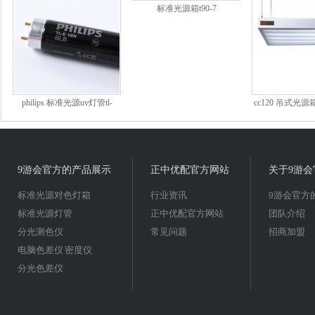
标准光源箱t90-7
philips 标准光源uv灯管tl-
cc120 吊式光源
d18w blb
双光源，
9游会官方的产品展示
正中优配官方网站
关于9游会
标准光源对色灯箱
行业资讯
9游会官方
标准光源灯管
正中优配官方网站
团队介绍
分光测色仪
常见问题
招商加盟
电脑色差仪 密度仪
分光色差仪