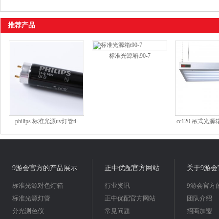
推荐产品
标准光源箱t90-7
philips 标准光源uv灯管tl-
cc120 吊式光源
d18w blb
双光源，
9游会官方的产品展示
正中优配官方网站
关于9游会
标准光源对色灯箱
行业资讯
9游会官方
标准光源灯管
正中优配官方网站
团队介绍
分光测色仪
常见问题
招商加盟