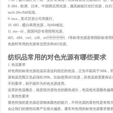
8. tl84，欧洲、日本、中国商店用光源，属高效能日光灯光源，白灯光
mcfe 20w/840实现。
9. inca，美式百货公司用黄灯。
10. tl83，暖白商用光源，与tl84相近。
11. ms—ill，英国玛莎专用照明光源。
d65、tl84、cwf、u30、uv、f等标准光源是将国际标准用
色差时常用的光源有北照光和d65光源。
纺织品常用的对色光源有哪些要求
1. 色温要求
对色用的标准光源色温应该达到指定的色温，正负不能高于500k，而
源色温范围正负必须在200k。比如使用d65光源，其色温就需要保证在6
不到要求，则不能作为对色光源使用。
这里的色温概念，就是指光源包含的颜色成分，色温低光源颜色偏
2. 显色性要求
显色性指的是光源还原物体颜色的能力，不同光源的显色性是有
会让我们的测色结果产生很大偏差。通常对色用的标准光源要求显色