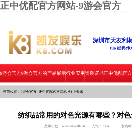
正中优配官方网站-9游会官方
深圳市天友利
tilo 经典
9游会官方
9游会官方的产品展示
行业应用
资质证书
正中优配官方
当前位置：
9游会官方
>
正中优配官方网站
>
行业资讯
纺织品常用的对色光源有哪些？对色
文章出处：www.ahwhth.cn
人气：
1394
发表时间