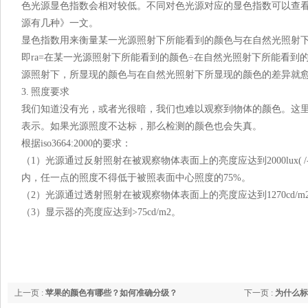
色光源显色指数会相对较低。不同对色光源对应的显色指数可以查
源有几种》一文。
显色指数用来衡量某一光源照射下所能看到的颜色与在自然光
即ra=在某一光源照射下所能看到的颜色÷在自然光照射下所能看到的
源照射下，所显现的颜色与在自然光照射下所显现的颜色的差异就
3. 照度要求
我们知道没有光，或者光很暗，我们也难以观察到物体的颜色
表示。如果光源照度不达标，那么检测的颜色也会失真。
根据iso3664:2000的要求：
（1）光源通过反射照射在被观察物体表面上的亮度应达到2000lux( 
内，任一点的照度不得低于被照表面中心照度的75%。
（2）光源通过透射照射在被观察物体表面上的亮度应达到1270cd/m2( /-3
（3）显示器的亮度应达到>75cd/m2。
上一页 :
苹果的颜色有哪些？如何准确分级？
下一页 :
为什么标