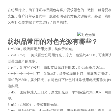
在纺织行业，为了保证样品颜色与客户要求颜色的一致性，就需要
光源，客户订单或合同中一般都有明确的对色光源要求。那么，纺
又有什么要求呢？本文进行了简单总结。
纺织品常用的对色光源有哪些？
1. v3000，欧洲商场所用光源，类似于烛光。
2. cwf（cw），美式百货公司用灯光，冷光，色温约4200k，可由
以美国生产的居多。
3. r灯，又叫写字楼灯，由四支日光灯管组成，距台面高度为1m。
4. f灯，又称a灯，是美式橱窗射灯、家庭酒店用
温约为2856k，属夕阳光，在对色灯下比色时通常使用此光源作为参考光源
泡实现。
5. d65，国际标准人工日光，属太阳光源，平均色温约为6500k，可由
现。
6. u30（ul3000），美式商用光源。
7. uv，紫外线灯光，由一支灯管实现，用来检查荧光或增白产品，