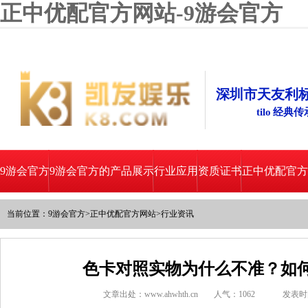
正中优配官方网站-9游会官方
深圳市天友利
tilo 经典
9游会官方
9游会官方的产品展示
行业应用
资质证书
正中优配官方
当前位置：
9游会官方
>
正中优配官方网站
>
行业资讯
色卡对照实物为什么不准？如
文章出处：www.ahwhth.cn
人气：
1062
发表时间