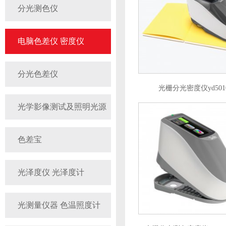
分光测色仪
电脑色差仪 密度仪
分光色差仪
光栅分光密度仪yd501
光学影像测试及照明光源
色差宝
光泽度仪 光泽度计
光测量仪器 色温照度计