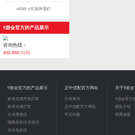
​t6040-x吊顶环境灯
9游会官方的产品展示
咨询热线：
400-888-5135
9游会官方的产品展示
正中优配官方网站
关于9游会
标准光源对色灯箱
行业资讯
9游会官方
标准光源灯管
正中优配官方网站
团队介绍
分光测色仪
常见问题
招商加盟
电脑色差仪 密度仪
分光色差仪