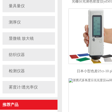
光栅分光测色密度仪yd5010 
量具量仪
测厚仪
显微镜 放大镜
纺织仪器
检测仪器
日本小型色差计cr-10 pl
雾度计/透光率仪
推荐产品